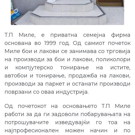
Т.П Миле, е приватна семејна фирма
основана во 1999 год. Од самиот почеток
Миле бои и лакови се занимава со трговија
на производи за бои и лакови, поликолори
и компјутерско тонирање на истите,
автобои и тонирање, продажба на лакови,
производи за паркет и останати производи
поврзани со оваа индустрија.
Од почетокот на основањето Т.П Миле
работи за да ги задоволи побарувањата на
потрошувачите изведувајќи го тоа на
најпрофесионален можен начин и по