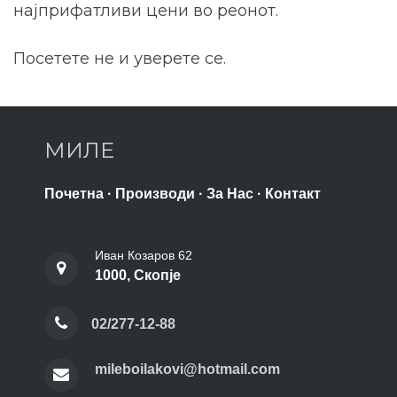
најприфатливи цени во реонот.
Посетете не и уверете се.
МИЛЕ
Почетна
·
Производи
·
За Нас
·
Контакт
Иван Козаров 62
1000, Скопје
02/277-12-88
mileboilakovi@hotmail.com