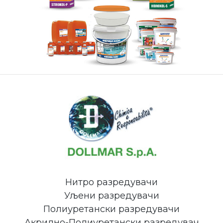
Нитро разредувачи
Уљени разредувачи
Полиуретански разредувачи
Акрилно-Полиуретански разредувач