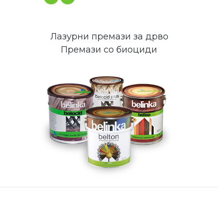
Лазурни премази за дрво
Премази со биоциди