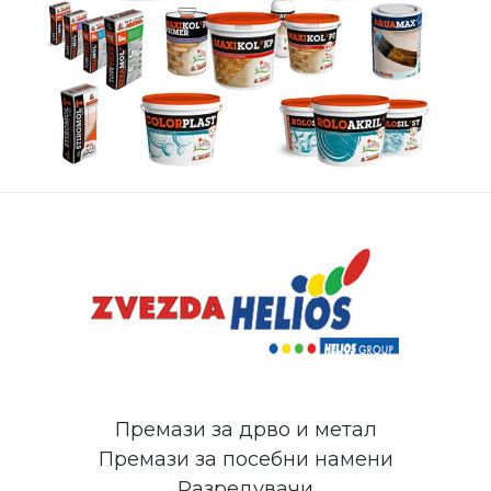
Премази за дрво и метал
Премази за посебни намени
Разредувачи