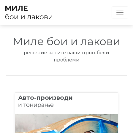
МИЛЕ
МИЛЕ
Toggl
Toggl
бои и лакови
бои и лакови
Миле бои и лакови
решение за сите ваши црно-бели
проблеми
Авто-производи
и тонирање